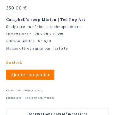
350,00
€
Campbell’s soup Minion | Ted Pop Art
Sculpture en résine + technique mixte
Dimensions : 28 x 28 x 12 cm
Edition limitée N° 6/8
Numéroté et signé par l’artiste
En stock
quantité
Ajouter au panier
de
Campbell's
Catégorie :
Objets d'Art
soup
Étiquettes :
Ted pop art
,
Warhol
Minion
|
Informations complémentaires