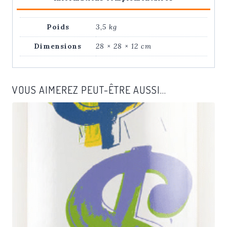
Ted
Pop
Poids
3,5 kg
Art
Dimensions
28 × 28 × 12 cm
VOUS AIMEREZ PEUT-ÊTRE AUSSI…