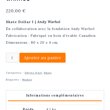
220,00
€
Skate Dollar I |
Andy Warhol
En collaboration avec la fondation Andy Warhol
Fabrication : Fabriqué en bois d’érable Canadien.
Dimensions : 80 x 20 x 4 cm,
quantité
Ajouter au panier
de
Skate
Catégories :
Objets d'Art
,
Skate
Dollar
Étiquette :
Warhol
bleu
III
Informations complémentaires
|
Andy
Poids
4,1 kg