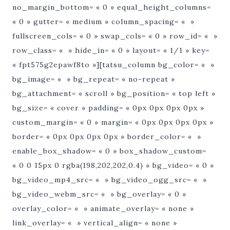
no_margin_bottom= « 0 » equal_height_columns=
« 0 » gutter= « medium » column_spacing= « »
fullscreen_cols= « 0 » swap_cols= « 0 » row_id= « »
row_class= « » hide_in= « 0 » layout= « 1/1 » key=
« fpt575g2epawf8to »][tatsu_column bg_color= « »
bg_image= « » bg_repeat= « no-repeat »
bg_attachment= « scroll » bg_position= « top left »
bg_size= « cover » padding= « 0px 0px 0px 0px »
custom_margin= « 0 » margin= « 0px 0px 0px 0px »
border= « 0px 0px 0px 0px » border_color= « »
enable_box_shadow= « 0 » box_shadow_custom=
« 0 0 15px 0 rgba(198,202,202,0.4) » bg_video= « 0 »
bg_video_mp4_src= « » bg_video_ogg_src= « »
bg_video_webm_src= « » bg_overlay= « 0 »
overlay_color= « » animate_overlay= « none »
link_overlay= « » vertical_align= « none »