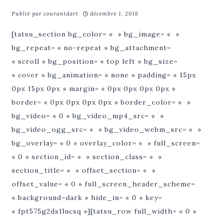
Publié par
courantdart
décembre 1, 2018
[tatsu_section bg_color= « » bg_image= « »
bg_repeat= « no-repeat » bg_attachment=
« scroll » bg_position= « top left » bg_size=
« cover » bg_animation= « none » padding= « 15px
0px 15px 0px » margin= « 0px 0px 0px 0px »
border= « 0px 0px 0px 0px » border_color= « »
bg_video= « 0 » bg_video_mp4_src= « »
bg_video_ogg_src= « » bg_video_webm_src= « »
bg_overlay= « 0 » overlay_color= « » full_screen=
« 0 » section_id= « » section_class= « »
section_title= « » offset_section= « »
offset_value= « 0 » full_screen_header_scheme=
« background–dark » hide_in= « 0 » key=
« fpt575g2ds1lucsq »][tatsu_row full_width= « 0 »