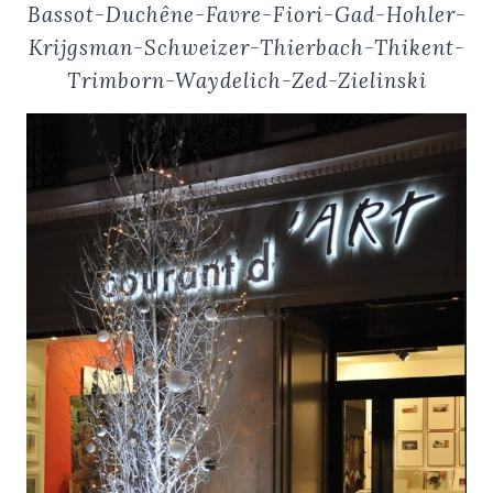
Bassot-Duchêne
-Favre-Fiori-Gad-Hohler-
Krijgsman-Schweizer-Thierbach-Thikent-
Trimborn-Waydelich-Zed-Zielinski