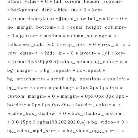
offset_value= « 0 » full_screen_header_scheme=
« background–dark » hide_in= « 0 » key=
« fornnr7bx5eykpzo »][tatsu_row full_width= « 0 »
no_margin_bottom= « 0 » equal_height_columns=
« 0 » gutter= « medium » column_spacing= « »
fullscreen_cols= « 0 » swap_cols= « 0 » row_id= « »
row_class= « » hide_in= « 0 » layout= « 1/1 » key=
« fornnr7byk59jq03 »][tatsu_column bg_color= « »
bg_image= « » bg_repeat= « no-repeat »
bg_attachment= « scroll » bg_position= « top left »
bg_size= « cover » padding= « 0px 0px 0px 0px »
custom_margin= « 0 » margin= « 0px 0px 0px 0px »
border= « 0px 0px 0px 0px » border_color= « »
enable_box_shadow= « 0 » box_shadow_custom=
« 0 0 15px 0 rgba(198,202,202,0.4) » bg_video= « 0 »
bg_video_mp4_src= « » bg_video_ogg_src= « »