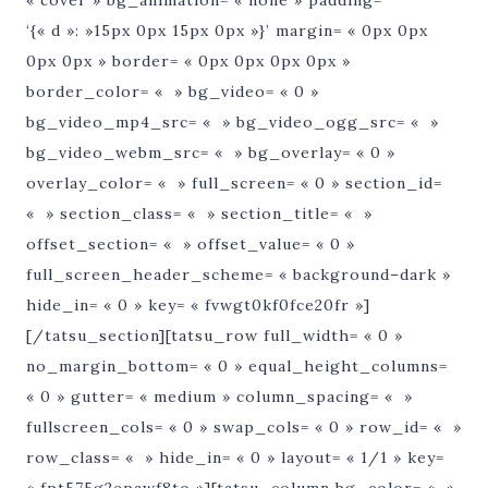
‘{« d »: »15px 0px 15px 0px »}’ margin= « 0px 0px
0px 0px » border= « 0px 0px 0px 0px »
border_color= « » bg_video= « 0 »
bg_video_mp4_src= « » bg_video_ogg_src= « »
bg_video_webm_src= « » bg_overlay= « 0 »
overlay_color= « » full_screen= « 0 » section_id=
« » section_class= « » section_title= « »
offset_section= « » offset_value= « 0 »
full_screen_header_scheme= « background–dark »
hide_in= « 0 » key= « fvwgt0kf0fce20fr »]
[/tatsu_section][tatsu_row full_width= « 0 »
no_margin_bottom= « 0 » equal_height_columns=
« 0 » gutter= « medium » column_spacing= « »
fullscreen_cols= « 0 » swap_cols= « 0 » row_id= « »
row_class= « » hide_in= « 0 » layout= « 1/1 » key=
« fpt575g2epawf8to »][tatsu_column bg_color= « »