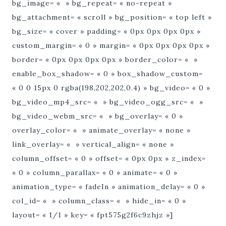
bg_image= « » bg_repeat= « no-repeat »
bg_attachment= « scroll » bg_position= « top left »
bg_size= « cover » padding= « 0px 0px 0px 0px »
custom_margin= « 0 » margin= « 0px 0px 0px 0px »
border= « 0px 0px 0px 0px » border_color= « »
enable_box_shadow= « 0 » box_shadow_custom=
« 0 0 15px 0 rgba(198,202,202,0.4) » bg_video= « 0 »
bg_video_mp4_src= « » bg_video_ogg_src= « »
bg_video_webm_src= « » bg_overlay= « 0 »
overlay_color= « » animate_overlay= « none »
link_overlay= « » vertical_align= « none »
column_offset= « 0 » offset= « 0px 0px » z_index=
« 0 » column_parallax= « 0 » animate= « 0 »
animation_type= « fadeIn » animation_delay= « 0 »
col_id= « » column_class= « » hide_in= « 0 »
layout= « 1/1 » key= « fpt575g2f6c9zhjz »]