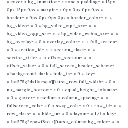
« cover » bg_animation= « none » padding= « 15px
0px 15px 0px » margin= « 0px 0px 0px 0px »
border= « 0px 0px 0px 0px » border_color= « »
bg_video= « 0 » bg_video_mp4_src= « »
bg_video_ogg_src= « » bg_video_webm_src= « »
bg_overlay= « 0 » overlay_color= « » full_screen=
« 0 » section_id= « » section_class= « »
section_title= « » offset_section= « »
offset_value= « 0 » full_screen_header_scheme=
« background–dark » hide_in= « 0 » key=
« fpt575g2ds1lucsq »][tatsu_row full_width= « 0 »
no_margin_bottom= « 0 » equal_height_columns=
« 0 » gutter= « medium » column_spacing= « »
fullscreen_cols= « 0 » swap_cols= « 0 » row_id= « »
row_class= « » hide_in= « 0 » layout= « 1/1 » key=
« fpt575g2epawf8to »][tatsu_column bg_color= « »