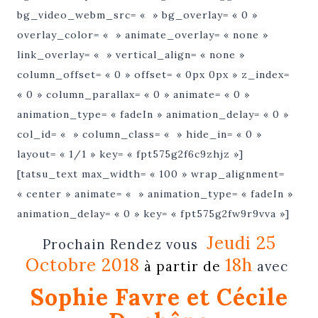
bg_video_webm_src= « » bg_overlay= « 0 »
overlay_color= « » animate_overlay= « none »
link_overlay= « » vertical_align= « none »
column_offset= « 0 » offset= « 0px 0px » z_index=
« 0 » column_parallax= « 0 » animate= « 0 »
animation_type= « fadeIn » animation_delay= « 0 »
col_id= « » column_class= « » hide_in= « 0 »
layout= « 1/1 » key= « fpt575g2f6c9zhjz »]
[tatsu_text max_width= « 100 » wrap_alignment=
« center » animate= « » animation_type= « fadeIn »
animation_delay= « 0 » key= « fpt575g2fw9r9vva »]
Jeudi 25
Prochain Rendez vous
Octobre 2018
18h
à partir de
avec
Sophie Favre et Cécile