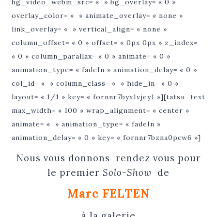
bg_video_webm_src= « » bg_overlay= « 0 »
overlay_color= « » animate_overlay= « none »
link_overlay= « » vertical_align= « none »
column_offset= « 0 » offset= « 0px 0px » z_index=
« 0 » column_parallax= « 0 » animate= « 0 »
animation_type= « fadeIn » animation_delay= « 0 »
col_id= « » column_class= « » hide_in= « 0 »
layout= « 1/1 » key= « fornnr7byx1vjey1 »][tatsu_text
max_width= « 100 » wrap_alignment= « center »
animate= « » animation_type= « fadeIn »
animation_delay= « 0 » key= « fornnr7bzna0pcw6 »]
Nous vous donnons rendez vous pour
le premier
Solo-Show
de
Marc FELTEN
à la galerie