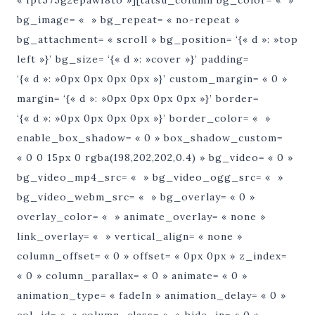
bg_image= « » bg_repeat= « no-repeat »
bg_attachment= « scroll » bg_position= ‘{« d »: »top
left »}’ bg_size= ‘{« d »: »cover »}’ padding=
‘{« d »: »0px 0px 0px 0px »}’ custom_margin= « 0 »
margin= ‘{« d »: »0px 0px 0px 0px »}’ border=
‘{« d »: »0px 0px 0px 0px »}’ border_color= « »
enable_box_shadow= « 0 » box_shadow_custom=
« 0 0 15px 0 rgba(198,202,202,0.4) » bg_video= « 0 »
bg_video_mp4_src= « » bg_video_ogg_src= « »
bg_video_webm_src= « » bg_overlay= « 0 »
overlay_color= « » animate_overlay= « none »
link_overlay= « » vertical_align= « none »
column_offset= « 0 » offset= « 0px 0px » z_index=
« 0 » column_parallax= « 0 » animate= « 0 »
animation_type= « fadeIn » animation_delay= « 0 »
col_id= « » column_class= « » hide_in= « 0 »