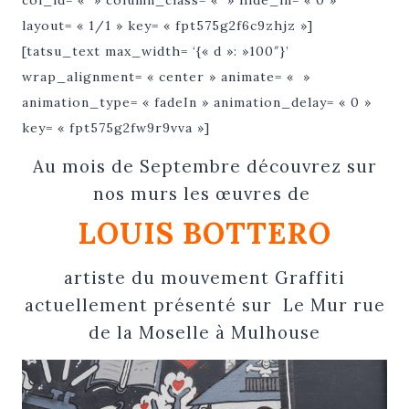
layout= « 1/1 » key= « fpt575g2f6c9zhjz »]
[tatsu_text max_width= ‘{« d »: »100″}’
wrap_alignment= « center » animate= « »
animation_type= « fadeIn » animation_delay= « 0 »
key= « fpt575g2fw9r9vva »]
Au mois de Septembre découvrez sur
nos murs les œuvres de
LOUIS BOTTERO
artiste du mouvement Graffiti
actuellement présenté sur Le Mur rue
de la Moselle à Mulhouse