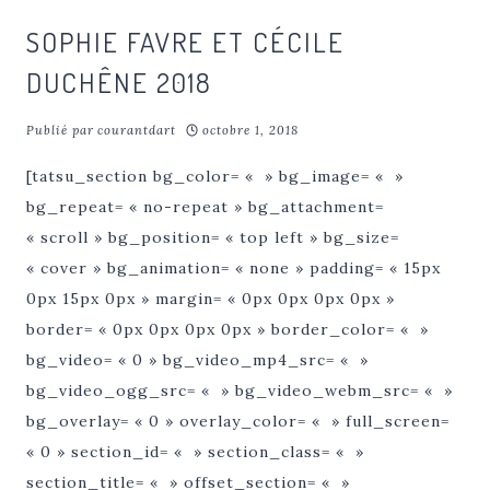
SOPHIE FAVRE ET CÉCILE
DUCHÊNE 2018
Publié par
courantdart
octobre 1, 2018
[tatsu_section bg_color= « » bg_image= « »
bg_repeat= « no-repeat » bg_attachment=
« scroll » bg_position= « top left » bg_size=
« cover » bg_animation= « none » padding= « 15px
0px 15px 0px » margin= « 0px 0px 0px 0px »
border= « 0px 0px 0px 0px » border_color= « »
bg_video= « 0 » bg_video_mp4_src= « »
bg_video_ogg_src= « » bg_video_webm_src= « »
bg_overlay= « 0 » overlay_color= « » full_screen=
« 0 » section_id= « » section_class= « »
section_title= « » offset_section= « »