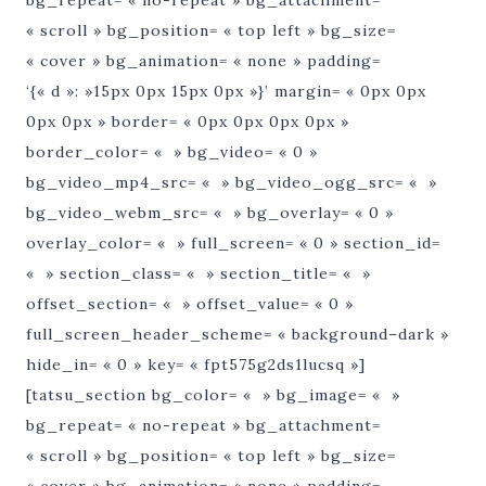
« scroll » bg_position= « top left » bg_size=
« cover » bg_animation= « none » padding=
‘{« d »: »15px 0px 15px 0px »}’ margin= « 0px 0px
0px 0px » border= « 0px 0px 0px 0px »
border_color= « » bg_video= « 0 »
bg_video_mp4_src= « » bg_video_ogg_src= « »
bg_video_webm_src= « » bg_overlay= « 0 »
overlay_color= « » full_screen= « 0 » section_id=
« » section_class= « » section_title= « »
offset_section= « » offset_value= « 0 »
full_screen_header_scheme= « background–dark »
hide_in= « 0 » key= « fpt575g2ds1lucsq »]
[tatsu_section bg_color= « » bg_image= « »
bg_repeat= « no-repeat » bg_attachment=
« scroll » bg_position= « top left » bg_size=
« cover » bg_animation= « none » padding=