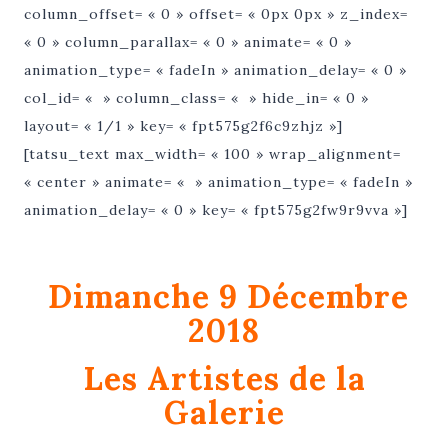
column_offset= « 0 » offset= « 0px 0px » z_index=
« 0 » column_parallax= « 0 » animate= « 0 »
animation_type= « fadeIn » animation_delay= « 0 »
col_id= « » column_class= « » hide_in= « 0 »
layout= « 1/1 » key= « fpt575g2f6c9zhjz »]
[tatsu_text max_width= « 100 » wrap_alignment=
« center » animate= « » animation_type= « fadeIn »
animation_delay= « 0 » key= « fpt575g2fw9r9vva »]
Dimanche 9 Décembre
2018
Les Artistes de la
Galerie