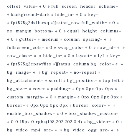
offset_value= « 0 » full_screen_header_scheme=
« background–dark » hide_in= « 0 » key=
« fpt575g2ds1lucsq »][tatsu_row full_width= « 0 »
no_margin_bottom= « 0 » equal_height_columns=
« 0 » gutter= « medium » column_spacing= « »
fullscreen_cols= « 0 » swap_cols= « 0 » row_id= « »
row_class= « » hide_in= « 0 » layout= « 1/1 » key=
« fpt575g2epawf8to »][tatsu_column bg_color= « »
bg_image= « » bg_repeat= « no-repeat »
bg_attachment= « scroll » bg_position= « top left »
bg_size= « cover » padding= « 0px 0px 0px 0px »
custom_margin= « 0 » margin= « 0px 0px 0px 0px »
border= « 0px 0px 0px 0px » border_color= « »
enable_box_shadow= « 0 » box_shadow_custom=
« 0 0 15px 0 rgba(198,202,202,0.4) » bg_video= « 0 »
bg_video_mp4_src= « » bg_video_ogg_src= « »