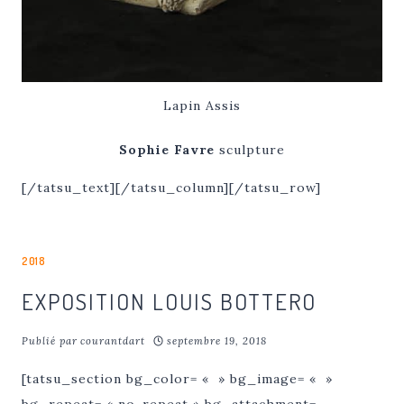
Lapin Assis
Sophie Favre
sculpture
[/tatsu_text][/tatsu_column][/tatsu_row]
2018
EXPOSITION LOUIS BOTTERO
Publié par
courantdart
septembre 19, 2018
[tatsu_section bg_color= « » bg_image= « »
bg_repeat= « no-repeat » bg_attachment=