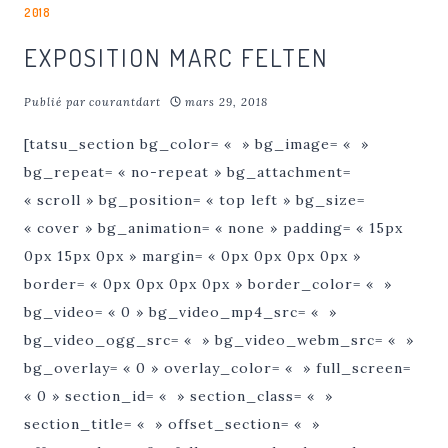
2018
EXPOSITION MARC FELTEN
Publié par
courantdart
mars 29, 2018
[tatsu_section bg_color= « » bg_image= « »
bg_repeat= « no-repeat » bg_attachment=
« scroll » bg_position= « top left » bg_size=
« cover » bg_animation= « none » padding= « 15px
0px 15px 0px » margin= « 0px 0px 0px 0px »
border= « 0px 0px 0px 0px » border_color= « »
bg_video= « 0 » bg_video_mp4_src= « »
bg_video_ogg_src= « » bg_video_webm_src= « »
bg_overlay= « 0 » overlay_color= « » full_screen=
« 0 » section_id= « » section_class= « »
section_title= « » offset_section= « »