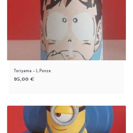
Toriyama – L.Ponze
95,00
€