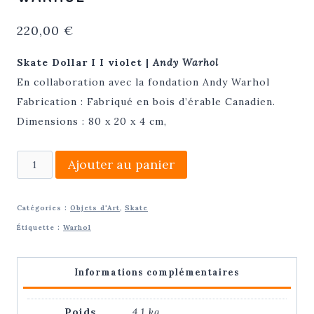
220,00
€
Skate Dollar I I violet |
Andy Warhol
En collaboration avec la fondation Andy Warhol
Fabrication : Fabriqué en bois d’érable Canadien.
Dimensions : 80 x 20 x 4 cm,
quantité
Ajouter au panier
de
Skate
Catégories :
Objets d'Art
,
Skate
Dollar
Étiquette :
Warhol
violet
II
Informations complémentaires
|
Andy
Poids
4,1 kg