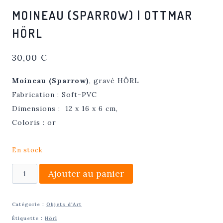
MOINEAU (SPARROW) | OTTMAR
HÖRL
30,00
€
Moineau (Sparrow)
, gravé HÖRL
Fabrication : Soft-PVC
Dimensions : 12 x 16 x 6 cm,
Coloris : or
En stock
quantité
Ajouter au panier
de
Moineau
Catégorie :
Objets d'Art
(Sparrow)
Étiquette :
Hörl