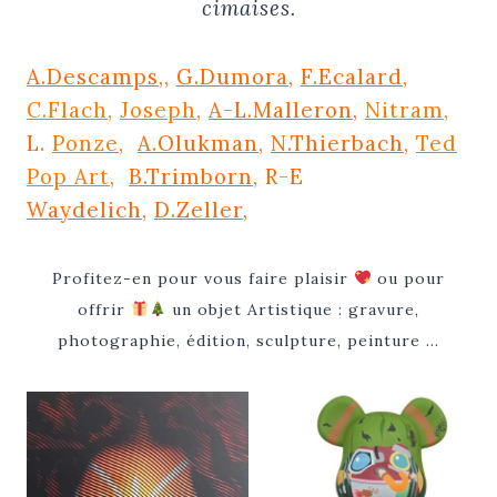
cimaises.
A.Descamps
,
,
G.Dumora,
F.Ecalard,
C.Flach,
Joseph,
A-L.Malleron,
Nitram,
L.
Ponze
,
A.Olukman,
N.Thierbach,
Ted
Pop Art
,
B.Trimborn
, R-E
Waydelich,
D.Zeller,
Profitez-en pour vous faire plaisir
ou pour
offrir
un objet Artistique : gravure,
photographie, édition, sculpture, peinture …