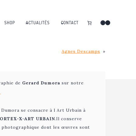
Facebook
Instagram
SHOP
ACTUALITÉS
CONTACT
Agnes Descamps
»
raphie de
Gerard Dumora
sur notre
I
 Dumora se consacre à l Art Urbain à
ORTEX-X-ART URBAIN
.Il conserve
é photographique dont les œuvres sont