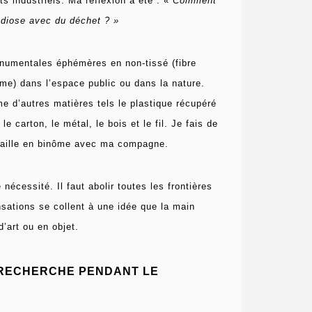
ts industriels.
Ma réflexion a été : «
Comment
ndiose avec du déchet ? »
umentales éphémères en non-tissé (fibre
ime) dans l’espace public ou dans la nature.
me d’autres matières tels le plastique récupéré
le carton, le métal, le bois et le fil.
Je fais de
vaille en binôme avec ma compagne.
 nécessité. Il faut abolir toutes les frontières
sations se collent à une idée que la main
’art ou en objet.
 RECHERCHE PENDANT LE