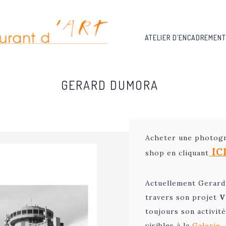
ATELIER D’ENCADREMENT
GERARD DUMORA
Acheter une photog
IC
shop en cliquant
Actuellement Gerard
travers son projet
V
toujours son activit
visibles à la
Galerie.