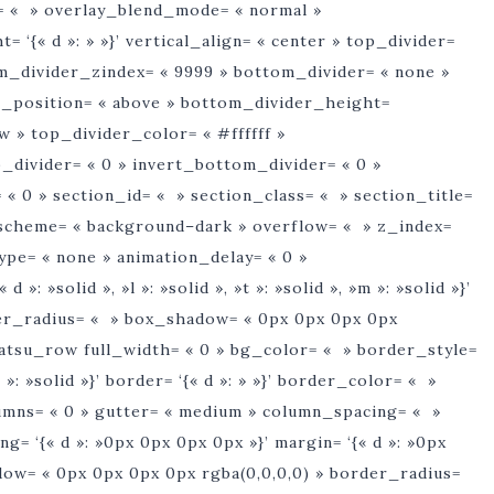
 « » overlay_blend_mode= « normal »
‘{« d »: » »}’ vertical_align= « center » top_divider=
m_divider_zindex= « 9999 » bottom_divider= « none »
er_position= « above » bottom_divider_height=
w » top_divider_color= « #ffffff »
_divider= « 0 » invert_bottom_divider= « 0 »
 « 0 » section_id= « » section_class= « » section_title=
_scheme= « background–dark » overflow= « » z_index=
type= « none » animation_delay= « 0 »
»: »solid », »l »: »solid », »t »: »solid », »m »: »solid »}’
rder_radius= « » box_shadow= « 0px 0px 0px 0px
tatsu_row full_width= « 0 » bg_color= « » border_style=
 »m »: »solid »}’ border= ‘{« d »: » »}’ border_color= « »
mns= « 0 » gutter= « medium » column_spacing= « »
g= ‘{« d »: »0px 0px 0px 0px »}’ margin= ‘{« d »: »0px
ow= « 0px 0px 0px 0px rgba(0,0,0,0) » border_radius=