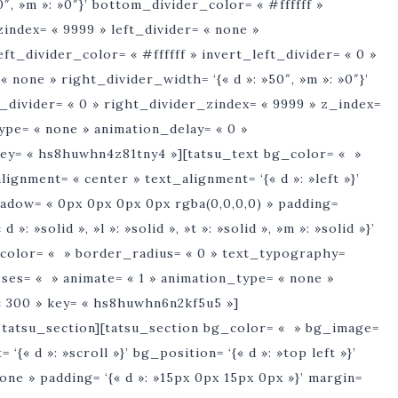
″, »m »: »0″}’ bottom_divider_color= « #ffffff »
index= « 9999 » left_divider= « none »
left_divider_color= « #ffffff » invert_left_divider= « 0 »
« none » right_divider_width= ‘{« d »: »50″, »m »: »0″}’
t_divider= « 0 » right_divider_zindex= « 9999 » z_index=
type= « none » animation_delay= « 0 »
 key= « hs8huwhn4z81tny4 »][tatsu_text bg_color= « »
ignment= « center » text_alignment= ‘{« d »: »left »}’
hadow= « 0px 0px 0px 0px rgba(0,0,0,0) » padding=
»: »solid », »l »: »solid », »t »: »solid », »m »: »solid »}’
r_color= « » border_radius= « 0 » text_typography=
asses= « » animate= « 1 » animation_type= « none »
« 300 » key= « hs8huwhn6n2kf5u5 »]
tatsu_section][tatsu_section bg_color= « » bg_image=
« d »: »scroll »}’ bg_position= ‘{« d »: »top left »}’
none » padding= ‘{« d »: »15px 0px 15px 0px »}’ margin=