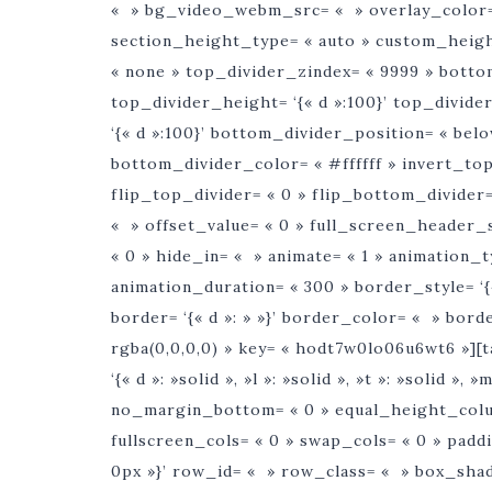
« » bg_video_webm_src= « » overlay_color=
section_height_type= « auto » custom_height= 
« none » top_divider_zindex= « 9999 » botto
top_divider_height= ‘{« d »:100}’ top_divid
‘{« d »:100}’ bottom_divider_position= « belo
bottom_divider_color= « #ffffff » invert_top
flip_top_divider= « 0 » flip_bottom_divider=
« » offset_value= « 0 » full_screen_header
« 0 » hide_in= « » animate= « 1 » animation_
animation_duration= « 300 » border_style= ‘{« d 
border= ‘{« d »: » »}’ border_color= « » bo
rgba(0,0,0,0) » key= « hodt7w0lo06u6wt6 »][
‘{« d »: »solid », »l »: »solid », »t »: »solid »,
no_margin_bottom= « 0 » equal_height_colu
fullscreen_cols= « 0 » swap_cols= « 0 » paddin
0px »}’ row_id= « » row_class= « » box_shad