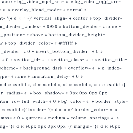
d= « auto » bg_video_mp4_src= « » bg_video_ogg_src=
 « » overlay_blend_mode= « normal »
‘{« d »: » »}’ vertical_align= « center » top_divider=
m_divider_zindex= « 9999 » bottom_divider= « none »
er_position= « above » bottom_divider_height=
w » top_divider_color= « #ffffff »
_divider= « 0 » invert_bottom_divider= « 0 »
 « 0 » section_id= « » section_class= « » section_title=
_scheme= « background–dark » overflow= « » z_index=
type= « none » animation_delay= « 0 »
»: »solid », »l »: »solid », »t »: »solid », »m »: »solid »}’
rder_radius= « » box_shadow= « 0px 0px 0px 0px
tatsu_row full_width= « 0 » bg_color= « » border_style=
 »m »: »solid »}’ border= ‘{« d »: » »}’ border_color= « »
mns= « 0 » gutter= « medium » column_spacing= « »
g= ‘{« d »: »0px 0px 0px 0px »}’ margin= ‘{« d »: »0px