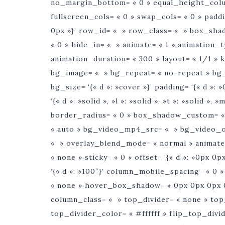
no_margin_bottom= « 0 » equal_height_colu
fullscreen_cols= « 0 » swap_cols= « 0 » paddin
0px »}’ row_id= « » row_class= « » box_shad
« 0 » hide_in= « » animate= « 1 » animation_
animation_duration= « 300 » layout= « 1/1 »
bg_image= « » bg_repeat= « no-repeat » bg_at
bg_size= ‘{« d »: »cover »}’ padding= ‘{« d »: 
‘{« d »: »solid », »l »: »solid », »t »: »solid »,
border_radius= « 0 » box_shadow_custom= « 
« auto » bg_video_mp4_src= « » bg_video_
« » overlay_blend_mode= « normal » animate_
« none » sticky= « 0 » offset= ‘{« d »: »0px 
‘{« d »: »100″}’ column_mobile_spacing= « 0
« none » hover_box_shadow= « 0px 0px 0px 0p
column_class= « » top_divider= « none » top_d
top_divider_color= « #ffffff » flip_top_divi