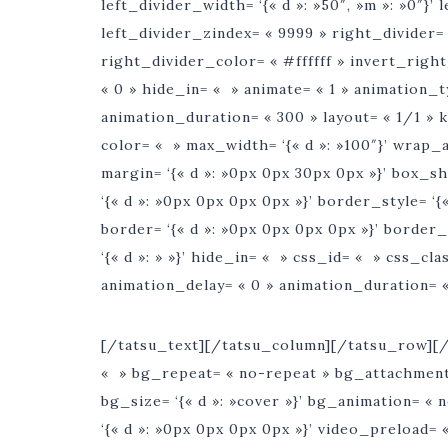
left_divider_width= ‘{« d »: »50″, »m »: »0″}’ 
left_divider_zindex= « 9999 » right_divider= 
right_divider_color= « #ffffff » invert_righ
« 0 » hide_in= « » animate= « 1 » animation_
animation_duration= « 300 » layout= « 1/1 » 
color= « » max_width= ‘{« d »: »100″}’ wrap_al
margin= ‘{« d »: »0px 0px 30px 0px »}’ box_s
‘{« d »: »0px 0px 0px 0px »}’ border_style= ‘{« d 
border= ‘{« d »: »0px 0px 0px 0px »}’ borde
‘{« d »: » »}’ hide_in= « » css_id= « » css_cl
animation_delay= « 0 » animation_duration= «
[/tatsu_text][/tatsu_column][/tatsu_row][/
« » bg_repeat= « no-repeat » bg_attachment= ‘{
bg_size= ‘{« d »: »cover »}’ bg_animation= « 
‘{« d »: »0px 0px 0px 0px »}’ video_preloa