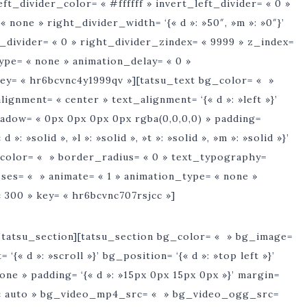
left_divider_color= « #ffffff » invert_left_divider= « 0 »
« none » right_divider_width= ‘{« d »: »50″, »m »: »0″}’
t_divider= « 0 » right_divider_zindex= « 9999 » z_index=
type= « none » animation_delay= « 0 »
key= « hr6bcvnc4y1999qv »][tatsu_text bg_color= « »
ignment= « center » text_alignment= ‘{« d »: »left »}’
hadow= « 0px 0px 0px 0px rgba(0,0,0,0) » padding=
»: »solid », »l »: »solid », »t »: »solid », »m »: »solid »}’
r_color= « » border_radius= « 0 » text_typography=
asses= « » animate= « 1 » animation_type= « none »
 300 » key= « hr6bcvnc707rsjcc »]
tatsu_section][tatsu_section bg_color= « » bg_image=
« d »: »scroll »}’ bg_position= ‘{« d »: »top left »}’
none » padding= ‘{« d »: »15px 0px 15px 0px »}’ margin=
d= « auto » bg_video_mp4_src= « » bg_video_ogg_src=