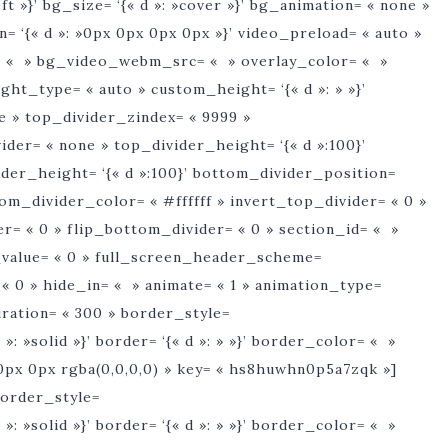
left »}’ bg_size= ‘{« d »: »cover »}’ bg_animation= « none »
n= ‘{« d »: »0px 0px 0px 0px »}’ video_preload= « auto »
« » bg_video_webm_src= « » overlay_color= « »
ht_type= « auto » custom_height= ‘{« d »: » »}’
ne » top_divider_zindex= « 9999 »
der= « none » top_divider_height= ‘{« d »:100}’
der_height= ‘{« d »:100}’ bottom_divider_position=
tom_divider_color= « #ffffff » invert_top_divider= « 0 »
r= « 0 » flip_bottom_divider= « 0 » section_id= « »
t_value= « 0 » full_screen_header_scheme=
« 0 » hide_in= « » animate= « 1 » animation_type=
uration= « 300 » border_style=
 »m »: »solid »}’ border= ‘{« d »: » »}’ border_color= « »
px 0px rgba(0,0,0,0) » key= « hs8huwhn0p5a7zqk »]
border_style=
 »m »: »solid »}’ border= ‘{« d »: » »}’ border_color= « »