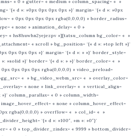
mns= « 0 » gutter= « medium » column_spacing= « »
g= ‘{« d »: »0px 0px 0px 0px »}’ margin= ‘{« d »: »0px
ow= « 0px 0px 0px 0px rgba(0,0,0,0) » border_radius=
type= « none » animation_delay= « 0 »
 key= « hs8huwhn2yejezpv »][tatsu_column bg_color= « »
tachment= « scroll » bg_position= ‘{« d »: »top left »}’
»0px 0px 0px 0px »}’ margin= ‘{« d »: » »}’ border_style=
 »m »: »solid »}’ border= ‘{« d »: » »}’ border_color= « »
0px 0px 0px 0px rgba(0,0,0,0) » video_preload=
ogg_src= « » bg_video_webm_src= « » overlay_color=
overlay= « none » link_overlay= « » vertical_align=
0px »}’ column_parallax= « 0 » column_width=
 » image_hover_effect= « none » column_hover_effect=
x rgba(0,0,0,0) » overflow= « » col_id= « »
ivider_height= ‘{« d »: »100″, »m »: »0″}’
der= « 0 » top_divider_zindex= « 9999 » bottom_divider=