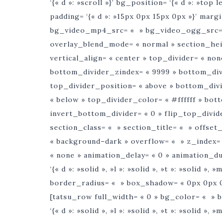
‘{« d »: »scroll »}’ bg_position= ‘{« d »: »top 
padding= ‘{« d »: »15px 0px 15px 0px »}’ margi
bg_video_mp4_src= « » bg_video_ogg_src= 
overlay_blend_mode= « normal » section_heig
vertical_align= « center » top_divider= « no
bottom_divider_zindex= « 9999 » bottom_divi
top_divider_position= « above » bottom_divi
« below » top_divider_color= « #ffffff » bot
invert_bottom_divider= « 0 » flip_top_divide
section_class= « » section_title= « » offse
« background–dark » overflow= « » z_index= 
« none » animation_delay= « 0 » animation_d
‘{« d »: »solid », »l »: »solid », »t »: »solid »,
border_radius= « » box_shadow= « 0px 0px 0
[tatsu_row full_width= « 0 » bg_color= « » 
‘{« d »: »solid », »l »: »solid », »t »: »solid »,