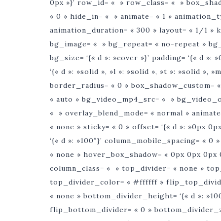
0px »}’ row_id= « » row_class= « » box_shad
« 0 » hide_in= « » animate= « 1 » animation_
animation_duration= « 300 » layout= « 1/1 » 
bg_image= « » bg_repeat= « no-repeat » bg_at
bg_size= ‘{« d »: »cover »}’ padding= ‘{« d »: 
‘{« d »: »solid », »l »: »solid », »t »: »solid »,
border_radius= « 0 » box_shadow_custom= « 
« auto » bg_video_mp4_src= « » bg_video_
« » overlay_blend_mode= « normal » animate_
« none » sticky= « 0 » offset= ‘{« d »: »0px 
‘{« d »: »100″}’ column_mobile_spacing= « 0
« none » hover_box_shadow= « 0px 0px 0px 0p
column_class= « » top_divider= « none » top_d
top_divider_color= « #ffffff » flip_top_divi
« none » bottom_divider_height= ‘{« d »: »100
flip_bottom_divider= « 0 » bottom_divider_z