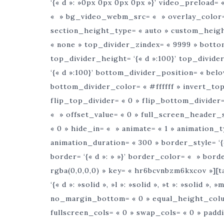
‘{« d »: »0px 0px 0px 0px »}’ video_preloa
« » bg_video_webm_src= « » overlay_color=
section_height_type= « auto » custom_height= 
« none » top_divider_zindex= « 9999 » botto
top_divider_height= ‘{« d »:100}’ top_divid
‘{« d »:100}’ bottom_divider_position= « belo
bottom_divider_color= « #ffffff » invert_top
flip_top_divider= « 0 » flip_bottom_divider=
« » offset_value= « 0 » full_screen_header
« 0 » hide_in= « » animate= « 1 » animation_
animation_duration= « 300 » border_style= ‘{« d 
border= ‘{« d »: » »}’ border_color= « » bo
rgba(0,0,0,0) » key= « hr6bcvnbzm6kxcov »][
‘{« d »: »solid », »l »: »solid », »t »: »solid »,
no_margin_bottom= « 0 » equal_height_colu
fullscreen_cols= « 0 » swap_cols= « 0 » paddin