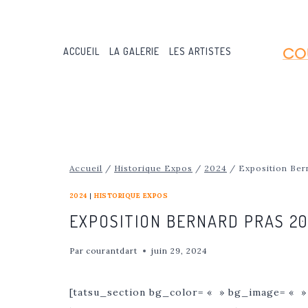
Aller
au
contenu
ACCUEIL
LA GALERIE
LES ARTISTES
Accueil
/
Historique Expos
/
2024
/
Exposition Be
2024
|
HISTORIQUE EXPOS
EXPOSITION BERNARD PRAS 20
Par
courantdart
juin 29, 2024
[tatsu_section bg_color= « » bg_image= « »