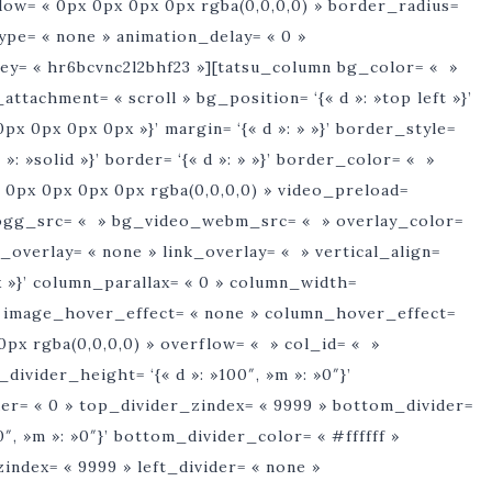
ow= « 0px 0px 0px 0px rgba(0,0,0,0) » border_radius=
type= « none » animation_delay= « 0 »
key= « hr6bcvnc2l2bhf23 »][tatsu_column bg_color= « »
tachment= « scroll » bg_position= ‘{« d »: »top left »}’
»0px 0px 0px 0px »}’ margin= ‘{« d »: » »}’ border_style=
 »m »: »solid »}’ border= ‘{« d »: » »}’ border_color= « »
0px 0px 0px 0px rgba(0,0,0,0) » video_preload=
ogg_src= « » bg_video_webm_src= « » overlay_color=
overlay= « none » link_overlay= « » vertical_align=
0px »}’ column_parallax= « 0 » column_width=
 » image_hover_effect= « none » column_hover_effect=
x rgba(0,0,0,0) » overflow= « » col_id= « »
ivider_height= ‘{« d »: »100″, »m »: »0″}’
der= « 0 » top_divider_zindex= « 9999 » bottom_divider=
″, »m »: »0″}’ bottom_divider_color= « #ffffff »
index= « 9999 » left_divider= « none »