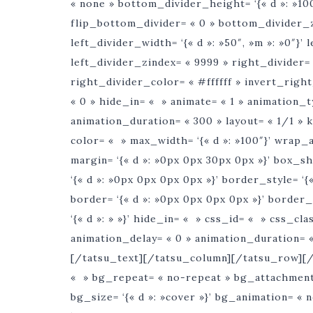
« none » bottom_divider_height= ‘{« d »: »100
flip_bottom_divider= « 0 » bottom_divider_z
left_divider_width= ‘{« d »: »50″, »m »: »0″}’ 
left_divider_zindex= « 9999 » right_divider= 
right_divider_color= « #ffffff » invert_righ
« 0 » hide_in= « » animate= « 1 » animation_
animation_duration= « 300 » layout= « 1/1 »
color= « » max_width= ‘{« d »: »100″}’ wrap_al
margin= ‘{« d »: »0px 0px 30px 0px »}’ box_s
‘{« d »: »0px 0px 0px 0px »}’ border_style= ‘{« d 
border= ‘{« d »: »0px 0px 0px 0px »}’ borde
‘{« d »: » »}’ hide_in= « » css_id= « » css_cl
animation_delay= « 0 » animation_duration= 
[/tatsu_text][/tatsu_column][/tatsu_row][/
« » bg_repeat= « no-repeat » bg_attachment= ‘{
bg_size= ‘{« d »: »cover »}’ bg_animation= « 