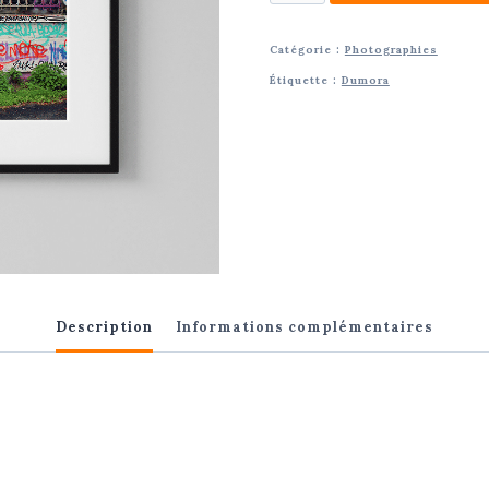
de
Photographie
Catégorie :
Photographies
Lines
Étiquette :
Dumora
to
tags
-
Série
Mulhouse
|
Gérard
Dumora
Description
Informations complémentaires