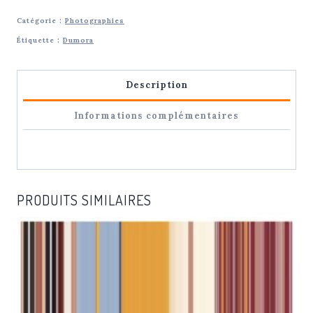
Photographie
Catégorie :
Photographies
DMC
Étiquette :
Dumora
Colors
-
Description
Série
Mulhouse
Informations complémentaires
|
Gérard
Dumora
PRODUITS SIMILAIRES