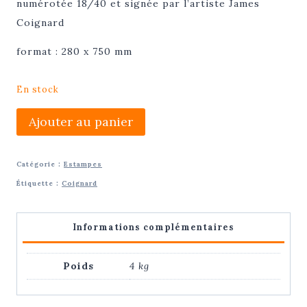
numérotée 18/40 et signée par l’artiste James
Coignard
format : 280 x 750 mm
En stock
quantité
Ajouter au panier
de
Gravure
Catégorie :
Estampes
Carborundum
Étiquette :
Coignard
-
Mannequin
Informations complémentaires
|
James
Poids
4 kg
Coignard