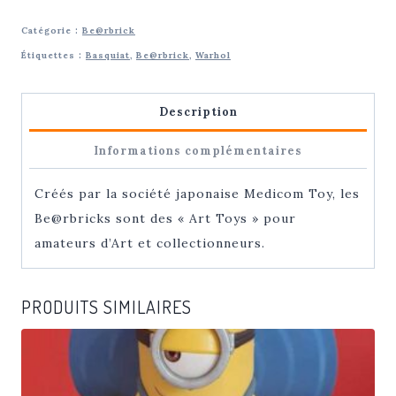
Jean-
Catégorie :
Be@rbrick
Michel
Étiquettes :
Basquiat
,
Be@rbrick
,
Warhol
Basquiat
|
Description
BE@RBRICK
400
Informations complémentaires
%
+
Créés par la société japonaise Medicom Toy, les
100%
Be@rbricks sont des « Art Toys » pour
amateurs d’Art et collectionneurs.
PRODUITS SIMILAIRES