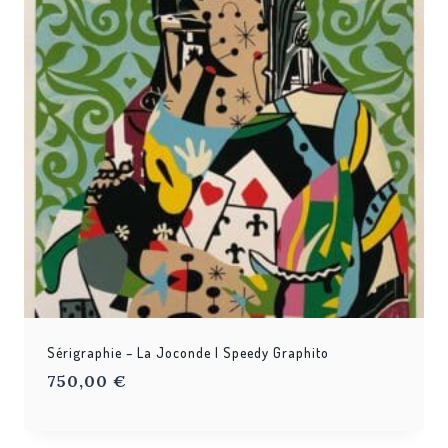
Sérigraphie – La Joconde | Speedy Graphito
750,00
€