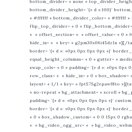
bottom_divider= « none » top_divider_height=
bottom_divider_height= ‘{« d »:100}’ bottom
« #ffffff » bottom_divider_color= « #ffffff 
flip_top_divider= « 0 » flip_bottom_divider=
« » offset_section= « » offset_value= « 0 
hide_in= « » key= « g2pm30x06i45dz1n »][/ta
border= ‘{« d »: »0px 0px 0px 0px »}’ borde
equal_height_columns= « 0 » gutter= « mediu
swap_cols= « 0 » padding= ‘{« d »: »0px 0px 0
row_class= « » hide_in= « 0 » box_shadow= «
layout= « 1/1 » key= « fpt575g2epawf8to »]
« no-repeat » bg_attachment= « scroll » bg_pos
padding= ‘{« d »: »0px 0px 0px 0px »}’ custom
border= ‘{« d »: »0px 0px 0px 0px »}’ borde
« 0 » box_shadow_custom= « 0 0 15px 0 rgba
« » bg_video_ogg_src= « » bg_video_webm_s