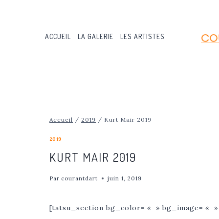
Aller
au
contenu
ACCUEIL
LA GALERIE
LES ARTISTES
Accueil
/
2019
/
Kurt Mair 2019
2019
KURT MAIR 2019
Par
courantdart
juin 1, 2019
[tatsu_section bg_color= « » bg_image= « »