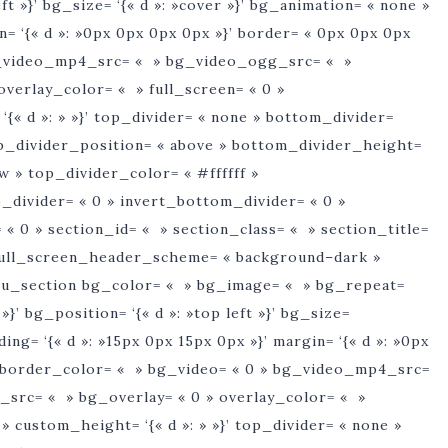
left »}’ bg_size= ‘{« d »: »cover »}’ bg_animation= « none »
in= ‘{« d »: »0px 0px 0px 0px »}’ border= « 0px 0px 0px
g_video_mp4_src= « » bg_video_ogg_src= « »
verlay_color= « » full_screen= « 0 »
« d »: » »}’ top_divider= « none » bottom_divider=
top_divider_position= « above » bottom_divider_height=
w » top_divider_color= « #ffffff »
_divider= « 0 » invert_bottom_divider= « 0 »
 « 0 » section_id= « » section_class= « » section_title=
» full_screen_header_scheme= « background–dark »
atsu_section bg_color= « » bg_image= « » bg_repeat=
»}’ bg_position= ‘{« d »: »top left »}’ bg_size=
ding= ‘{« d »: »15px 0px 15px 0px »}’ margin= ‘{« d »: »0px
» border_color= « » bg_video= « 0 » bg_video_mp4_src=
rc= « » bg_overlay= « 0 » overlay_color= « »
 custom_height= ‘{« d »: » »}’ top_divider= « none »