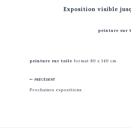
Exposition visible jus
peinture sur 
peinture sur toile
format 80 x 140 cm
NAVIGATION
PRÉCÉDENT
DE
Prochaines expositions
L’ARTICLE