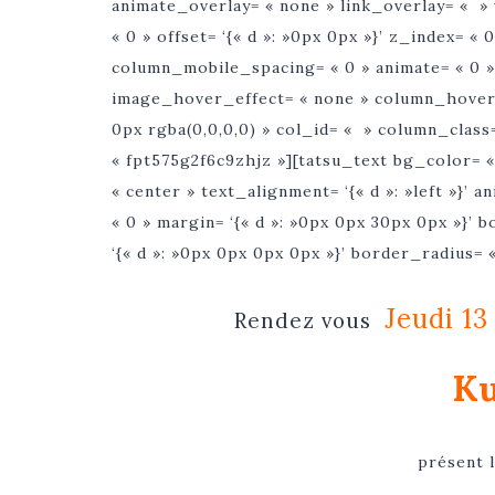
animate_overlay= « none » link_overlay= « » 
« 0 » offset= ‘{« d »: »0px 0px »}’ z_index= «
column_mobile_spacing= « 0 » animate= « 0 »
image_hover_effect= « none » column_hover
0px rgba(0,0,0,0) » col_id= « » column_class=
« fpt575g2f6c9zhjz »][tatsu_text bg_color= «
« center » text_alignment= ‘{« d »: »left »}’
« 0 » margin= ‘{« d »: »0px 0px 30px 0px »}’
‘{« d »: »0px 0px 0px 0px »}’ border_radius= 
Jeudi 13
Rendez vous
Ku
présent 