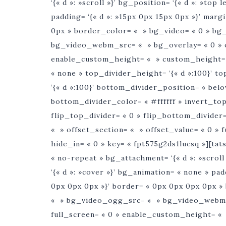
‘{« d »: »scroll »}’ bg_position= ‘{« d »: »top 
padding= ‘{« d »: »15px 0px 15px 0px »}’ marg
0px » border_color= « » bg_video= « 0 » b
bg_video_webm_src= « » bg_overlay= « 0 » o
enable_custom_height= « » custom_height= ‘{
« none » top_divider_height= ‘{« d »:100}’ 
‘{« d »:100}’ bottom_divider_position= « belo
bottom_divider_color= « #ffffff » invert_top
flip_top_divider= « 0 » flip_bottom_divider=
« » offset_section= « » offset_value= « 0 
hide_in= « 0 » key= « fpt575g2ds1lucsq »][t
« no-repeat » bg_attachment= ‘{« d »: »scroll 
‘{« d »: »cover »}’ bg_animation= « none » pad
0px 0px 0px »}’ border= « 0px 0px 0px 0px 
« » bg_video_ogg_src= « » bg_video_webm_s
full_screen= « 0 » enable_custom_height= « »