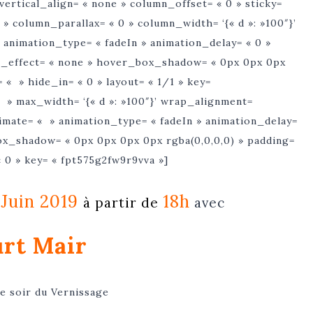
vertical_align= « none » column_offset= « 0 » sticky=
 0 » column_parallax= « 0 » column_width= ‘{« d »: »100″}’
 animation_type= « fadeIn » animation_delay= « 0 »
_effect= « none » hover_box_shadow= « 0px 0px 0px
 « » hide_in= « 0 » layout= « 1/1 » key=
 » max_width= ‘{« d »: »100″}’ wrap_alignment=
 animate= « » animation_type= « fadeIn » animation_delay=
 box_shadow= « 0px 0px 0px 0px rgba(0,0,0,0) » padding=
« 0 » key= « fpt575g2fw9r9vva »]
 Juin 2019
18h
à partir de
avec
rt Mair
le soir du Vernissage