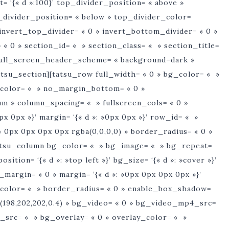
 ‘{« d »:100}’ top_divider_position= « above »
_divider_position= « below » top_divider_color=
» invert_top_divider= « 0 » invert_bottom_divider= « 0 »
 « 0 » section_id= « » section_class= « » section_title=
» full_screen_header_scheme= « background–dark »
tsu_section][tatsu_row full_width= « 0 » bg_color= « »
r_color= « » no_margin_bottom= « 0 »
m » column_spacing= « » fullscreen_cols= « 0 »
px 0px »}’ margin= ‘{« d »: »0px 0px »}’ row_id= « »
 0px 0px 0px 0px rgba(0,0,0,0) » border_radius= « 0 »
[tatsu_column bg_color= « » bg_image= « » bg_repeat=
ition= ‘{« d »: »top left »}’ bg_size= ‘{« d »: »cover »}’
_margin= « 0 » margin= ‘{« d »: »0px 0px 0px 0px »}’
r_color= « » border_radius= « 0 » enable_box_shadow=
(198,202,202,0.4) » bg_video= « 0 » bg_video_mp4_src=
rc= « » bg_overlay= « 0 » overlay_color= « »