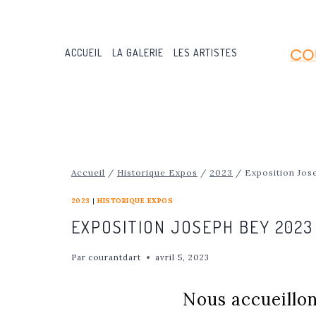
Aller
au
contenu
ACCUEIL
LA GALERIE
LES ARTISTES
Accueil
/
Historique Expos
/
2023
/
Exposition Jo
2023
|
HISTORIQUE EXPOS
EXPOSITION JOSEPH BEY 2023
Par
courantdart
avril 5, 2023
Nous accueillons