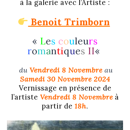
à la galerie avec l’Artiste :
Benoit Trimborn
«
L
e
s
c
o
u
leu
rs
r
o
m
a
n
ti
q
u
e
s
II
«
du
Vendredi 8 Novembre
au
Samedi 30 Novembre 2024
Vernissage
en présence de
l’artiste
Vendredi 8 Novembre
à
partir de
18h
.