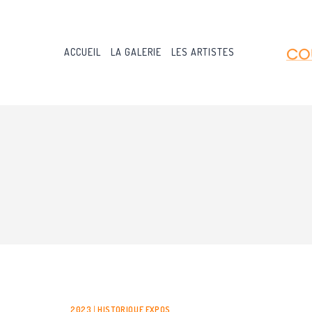
Aller
au
contenu
ACCUEIL
LA GALERIE
LES ARTISTES
2023
|
HISTORIQUE EXPOS