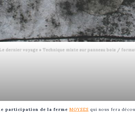
Le dernier voyage » Technique mixte sur panneau bois / forma
le participation de la ferme
MOYSES
qui nous fera décou