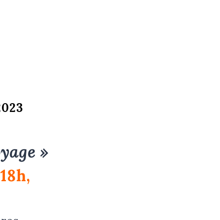
e
2023
oyage »
 18h,