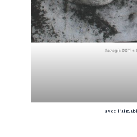
Joseph BEY
« 
avec l’aimab