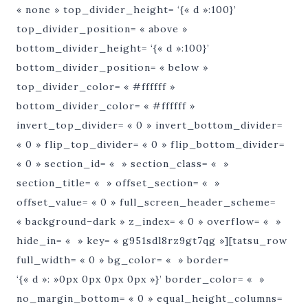
« none » top_divider_height= ‘{« d »:100}’
top_divider_position= « above »
bottom_divider_height= ‘{« d »:100}’
bottom_divider_position= « below »
top_divider_color= « #ffffff »
bottom_divider_color= « #ffffff »
invert_top_divider= « 0 » invert_bottom_divider=
« 0 » flip_top_divider= « 0 » flip_bottom_divider=
« 0 » section_id= « » section_class= « »
section_title= « » offset_section= « »
offset_value= « 0 » full_screen_header_scheme=
« background–dark » z_index= « 0 » overflow= « »
hide_in= « » key= « g951sdl8rz9gt7qg »][tatsu_row
full_width= « 0 » bg_color= « » border=
‘{« d »: »0px 0px 0px 0px »}’ border_color= « »
no_margin_bottom= « 0 » equal_height_columns=