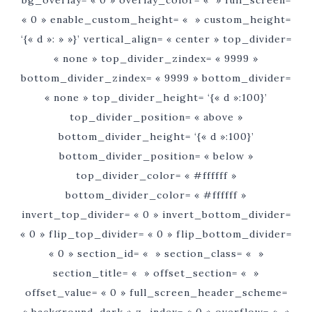
bg_overlay= « 0 » overlay_color= « » full_screen=
« 0 » enable_custom_height= « » custom_height=
‘{« d »: » »}’ vertical_align= « center » top_divider=
« none » top_divider_zindex= « 9999 »
bottom_divider_zindex= « 9999 » bottom_divider=
« none » top_divider_height= ‘{« d »:100}’
top_divider_position= « above »
bottom_divider_height= ‘{« d »:100}’
bottom_divider_position= « below »
top_divider_color= « #ffffff »
bottom_divider_color= « #ffffff »
invert_top_divider= « 0 » invert_bottom_divider=
« 0 » flip_top_divider= « 0 » flip_bottom_divider=
« 0 » section_id= « » section_class= « »
section_title= « » offset_section= « »
offset_value= « 0 » full_screen_header_scheme=