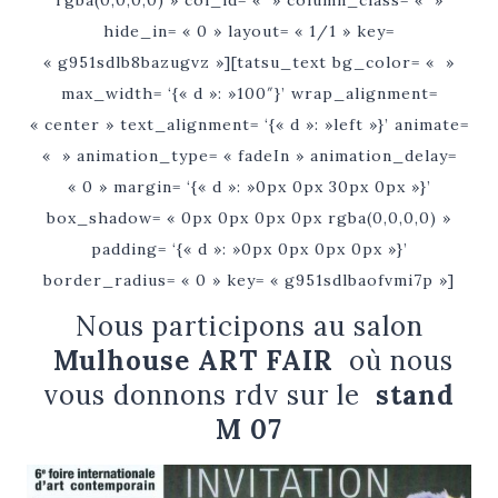
rgba(0,0,0,0) » col_id= « » column_class= « »
hide_in= « 0 » layout= « 1/1 » key=
« g951sdlb8bazugvz »][tatsu_text bg_color= « »
max_width= ‘{« d »: »100″}’ wrap_alignment=
« center » text_alignment= ‘{« d »: »left »}’ animate=
« » animation_type= « fadeIn » animation_delay=
« 0 » margin= ‘{« d »: »0px 0px 30px 0px »}’
box_shadow= « 0px 0px 0px 0px rgba(0,0,0,0) »
padding= ‘{« d »: »0px 0px 0px 0px »}’
border_radius= « 0 » key= « g951sdlbaofvmi7p »]
Nous participons au salon
Mulhouse ART FAIR
où nous
vous donnons rdv sur le
stand
M 07