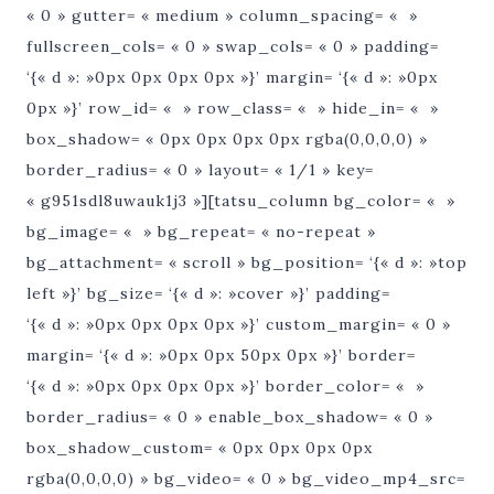
« 0 » gutter= « medium » column_spacing= « »
fullscreen_cols= « 0 » swap_cols= « 0 » padding=
‘{« d »: »0px 0px 0px 0px »}’ margin= ‘{« d »: »0px
0px »}’ row_id= « » row_class= « » hide_in= « »
box_shadow= « 0px 0px 0px 0px rgba(0,0,0,0) »
border_radius= « 0 » layout= « 1/1 » key=
« g951sdl8uwauk1j3 »][tatsu_column bg_color= « »
bg_image= « » bg_repeat= « no-repeat »
bg_attachment= « scroll » bg_position= ‘{« d »: »top
left »}’ bg_size= ‘{« d »: »cover »}’ padding=
‘{« d »: »0px 0px 0px 0px »}’ custom_margin= « 0 »
margin= ‘{« d »: »0px 0px 50px 0px »}’ border=
‘{« d »: »0px 0px 0px 0px »}’ border_color= « »
border_radius= « 0 » enable_box_shadow= « 0 »
box_shadow_custom= « 0px 0px 0px 0px
rgba(0,0,0,0) » bg_video= « 0 » bg_video_mp4_src=