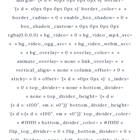
margin= ‘{« d »: »0px 0px 0px 0px »}’ border=
‘{« d »: »0px 0px 0px 0px »}’ border_color= « »
border_radius= « 0 » enable_box_shadow= « 0 »
box_shadow_custom= « 0px 0px 0px 0px
rgba(0,0,0,0) » bg_video= « 0 » bg_video_mp4_src=
« » bg_video_ogg_src= « » bg_video_webm_src=
« » bg_overlay= « 0 » overlay_color= « »
animate_overlay= « none » link_overlay= « »
vertical_align= « none » column_offset= « 0 »
sticky= « 0 » offset= ‘{« d »: »0px 0px »}’ z_index=
« 0 » top_divider= « none » bottom_divider=
« none » top_divider_height= ‘{« d »:
{« d »: »100″, »m »: »0″}}’ bottom_divider_height=
‘{« d »:{« d »: »100″, »m »: »0″}}’ top_divider_color=
« #ffffff » bottom_divider_color= « #ffffff »
flip_top_divider= « 0 » flip_bottom_divider= « 0 »