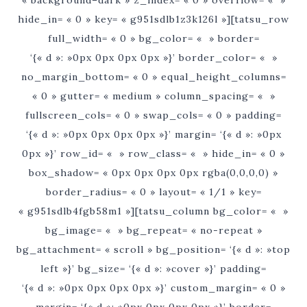
« background–dark » z_index= « 0 » overflow= « »
hide_in= « 0 » key= « g951sdlb1z3k126l »][tatsu_row
full_width= « 0 » bg_color= « » border=
‘{« d »: »0px 0px 0px 0px »}’ border_color= « »
no_margin_bottom= « 0 » equal_height_columns=
« 0 » gutter= « medium » column_spacing= « »
fullscreen_cols= « 0 » swap_cols= « 0 » padding=
‘{« d »: »0px 0px 0px 0px »}’ margin= ‘{« d »: »0px
0px »}’ row_id= « » row_class= « » hide_in= « 0 »
box_shadow= « 0px 0px 0px 0px rgba(0,0,0,0) »
border_radius= « 0 » layout= « 1/1 » key=
« g951sdlb4fgb58m1 »][tatsu_column bg_color= « »
bg_image= « » bg_repeat= « no-repeat »
bg_attachment= « scroll » bg_position= ‘{« d »: »top
left »}’ bg_size= ‘{« d »: »cover »}’ padding=
‘{« d »: »0px 0px 0px 0px »}’ custom_margin= « 0 »