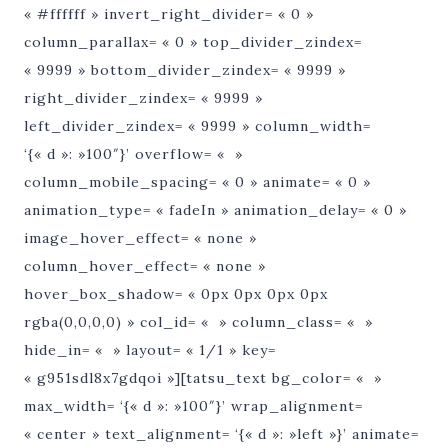
« #ffffff » invert_right_divider= « 0 »
column_parallax= « 0 » top_divider_zindex=
« 9999 » bottom_divider_zindex= « 9999 »
right_divider_zindex= « 9999 »
left_divider_zindex= « 9999 » column_width=
‘{« d »: »100″}’ overflow= « »
column_mobile_spacing= « 0 » animate= « 0 »
animation_type= « fadeIn » animation_delay= « 0 »
image_hover_effect= « none »
column_hover_effect= « none »
hover_box_shadow= « 0px 0px 0px 0px
rgba(0,0,0,0) » col_id= « » column_class= « »
hide_in= « » layout= « 1/1 » key=
« g951sdl8x7gdqoi »][tatsu_text bg_color= « »
max_width= ‘{« d »: »100″}’ wrap_alignment=
« center » text_alignment= ‘{« d »: »left »}’ animate=