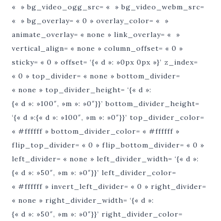
« » bg_video_ogg_src= « » bg_video_webm_src=
« » bg_overlay= « 0 » overlay_color= « »
animate_overlay= « none » link_overlay= « »
vertical_align= « none » column_offset= « 0 »
sticky= « 0 » offset= ‘{« d »: »0px 0px »}’ z_index=
« 0 » top_divider= « none » bottom_divider=
« none » top_divider_height= ‘{« d »:
{« d »: »100″, »m »: »0″}}’ bottom_divider_height=
‘{« d »:{« d »: »100″, »m »: »0″}}’ top_divider_color=
« #ffffff » bottom_divider_color= « #ffffff »
flip_top_divider= « 0 » flip_bottom_divider= « 0 »
left_divider= « none » left_divider_width= ‘{« d »:
{« d »: »50″, »m »: »0″}}’ left_divider_color=
« #ffffff » invert_left_divider= « 0 » right_divider=
« none » right_divider_width= ‘{« d »:
{« d »: »50″, »m »: »0″}}’ right_divider_color=