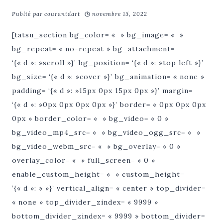
Publié par
courantdart
novembre 15, 2022
[tatsu_section bg_color= « » bg_image= « »
bg_repeat= « no-repeat » bg_attachment=
‘{« d »: »scroll »}’ bg_position= ‘{« d »: »top left »}’
bg_size= ‘{« d »: »cover »}’ bg_animation= « none »
padding= ‘{« d »: »15px 0px 15px 0px »}’ margin=
‘{« d »: »0px 0px 0px 0px »}’ border= « 0px 0px 0px
0px » border_color= « » bg_video= « 0 »
bg_video_mp4_src= « » bg_video_ogg_src= « »
bg_video_webm_src= « » bg_overlay= « 0 »
overlay_color= « » full_screen= « 0 »
enable_custom_height= « » custom_height=
‘{« d »: » »}’ vertical_align= « center » top_divider=
« none » top_divider_zindex= « 9999 »
bottom_divider_zindex= « 9999 » bottom_divider=