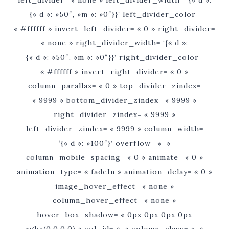
left_divider= « none » left_divider_width= ‘{« d »:
{« d »: »50″, »m »: »0″}}’ left_divider_color=
« #ffffff » invert_left_divider= « 0 » right_divider=
« none » right_divider_width= ‘{« d »:
{« d »: »50″, »m »: »0″}}’ right_divider_color=
« #ffffff » invert_right_divider= « 0 »
column_parallax= « 0 » top_divider_zindex=
« 9999 » bottom_divider_zindex= « 9999 »
right_divider_zindex= « 9999 »
left_divider_zindex= « 9999 » column_width=
‘{« d »: »100″}’ overflow= « »
column_mobile_spacing= « 0 » animate= « 0 »
animation_type= « fadeIn » animation_delay= « 0 »
image_hover_effect= « none »
column_hover_effect= « none »
hover_box_shadow= « 0px 0px 0px 0px