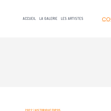
Aller
au
contenu
ACCUEIL
LA GALERIE
LES ARTISTES
2022
|
HISTORIQUE EXPOS