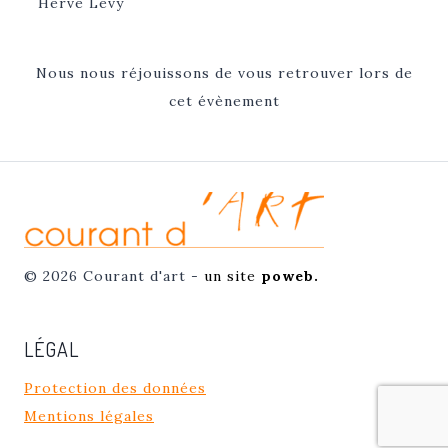
Hervé Lévy
sur
sur
sur
toile
toile
panneau
Nous nous réjouissons de vous retrouver lors de
–
–
bois
cet évènement
Hot
Mer
–
Club
Ecce
Homo
© 2026 Courant d'art -
un site
poweb.
LÉGAL
Protection des données
Mentions légales