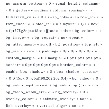
no_margin_bottom= « 0 » equal_height_columns=
« 0 » gutter= « medium » column_spacing= « »
fullscreen_cols= « 0 » swap_cols= « 0 » row_id= « »
row_class= « » hide_in= « 0 » layout= « 1/1 » key=
« fpt575g2epawf8to »][tatsu_column bg_color= « »
bg_image= « » bg_repeat= « no-repeat »
bg_attachment= « scroll » bg_position= « top left »
bg_size= « cover » padding= « 0px 0px 0px 0px »
custom_margin= « 0 » margin= « 0px 0px 0px 0px »
border= « 0px 0px 0px 0px » border_color= « »
enable_box_shadow= « 0 » box_shadow_custom=
« 0 0 15px 0 rgba(198,202,202,0.4) » bg_video= « 0 »
bg_video_mp4_src= « » bg_video_ogg_src= « »
bg_video_webm_src= « » bg_overlay= « 0 »
overlay_color= « » animate_overlay= « none »
link_overlay= « » vertical_align= « none »