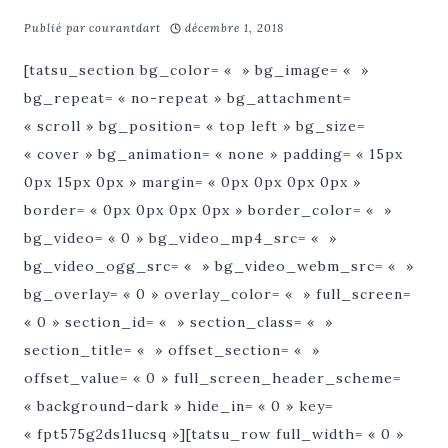
Publié par
courantdart
décembre 1, 2018
[tatsu_section bg_color= « » bg_image= « »
bg_repeat= « no-repeat » bg_attachment=
« scroll » bg_position= « top left » bg_size=
« cover » bg_animation= « none » padding= « 15px
0px 15px 0px » margin= « 0px 0px 0px 0px »
border= « 0px 0px 0px 0px » border_color= « »
bg_video= « 0 » bg_video_mp4_src= « »
bg_video_ogg_src= « » bg_video_webm_src= « »
bg_overlay= « 0 » overlay_color= « » full_screen=
« 0 » section_id= « » section_class= « »
section_title= « » offset_section= « »
offset_value= « 0 » full_screen_header_scheme=
« background–dark » hide_in= « 0 » key=
« fpt575g2ds1lucsq »][tatsu_row full_width= « 0 »