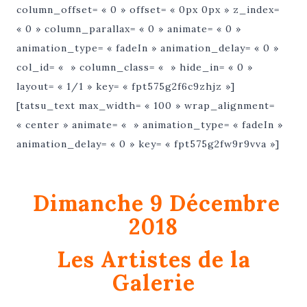
column_offset= « 0 » offset= « 0px 0px » z_index=
« 0 » column_parallax= « 0 » animate= « 0 »
animation_type= « fadeIn » animation_delay= « 0 »
col_id= « » column_class= « » hide_in= « 0 »
layout= « 1/1 » key= « fpt575g2f6c9zhjz »]
[tatsu_text max_width= « 100 » wrap_alignment=
« center » animate= « » animation_type= « fadeIn »
animation_delay= « 0 » key= « fpt575g2fw9r9vva »]
Dimanche 9 Décembre
2018
Les Artistes de la
Galerie