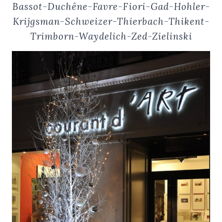
Bassot-Duchêne
-Favre-Fiori-Gad-Hohler-
Krijgsman-Schweizer-Thierbach-Thikent-
Trimborn-Waydelich-Zed-Zielinski